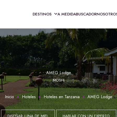
DESTINOS
A MEDIDA
BUSCADOR
NOSOTRO
AMEG Lodge
MOSHI
Inicio
Hoteles
Hoteles en Tanzania
AMEG Lodge
DISEÑAR LUNA DE MIEL
HABLAR CON UN EXPERTO