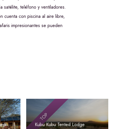
 satélite, teléfono y ventiladores.
 cuenta con piscina al aire libre,
safaris impresionantes se pueden
TOP
amp
Kubu Kubu Tented Lodge
Ser