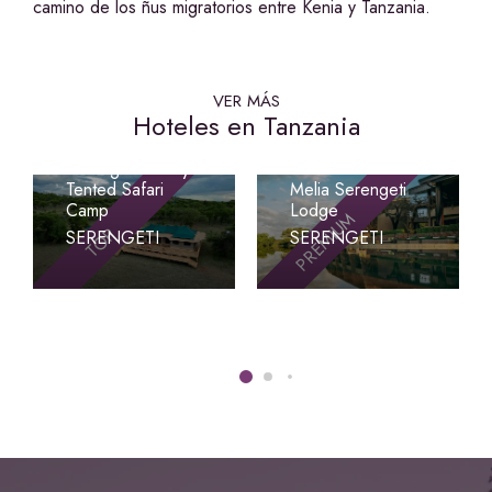
camino de los ñus migratorios entre Kenia y Tanzania.
VER MÁS
Hoteles en Tanzania
Signature
Serengeti Luxury
Tented Safari
Melia Serengeti
Camp
Lodge
PREMIUM
TOP
SERENGETI
SERENGETI