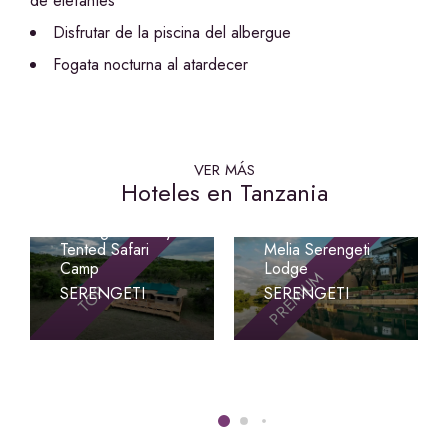
de elefantes
Disfrutar de la piscina del albergue
Fogata nocturna al atardecer
VER MÁS
Hoteles en Tanzania
Signature
Serengeti Luxury
Tented Safari
Melia Serengeti
Camp
Lodge
PREMIUM
TOP
SERENGETI
SERENGETI