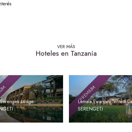
nterés
VER MÁS
Hoteles en Tanzania
IUM
PREMIUM
 Serengeti Lodge
Lemala Ewanjani Tented C
NGETI
SERENGETI