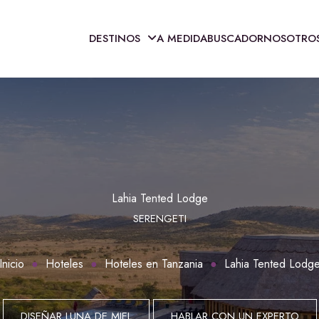
DESTINOS
A MEDIDA
BUSCADOR
NOSOTRO
Lahia Tented Lodge
SERENGETI
Inicio
Hoteles
Hoteles en Tanzania
Lahia Tented Lodg
DISEÑAR LUNA DE MIEL
HABLAR CON UN EXPERTO