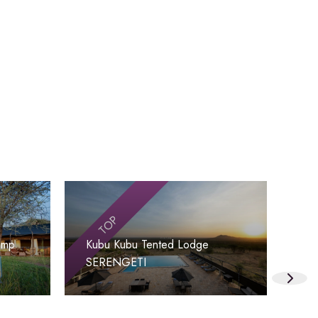
TOP
amp
Kubu Kubu Tented Lodge
Ser
SERENGETI
SE