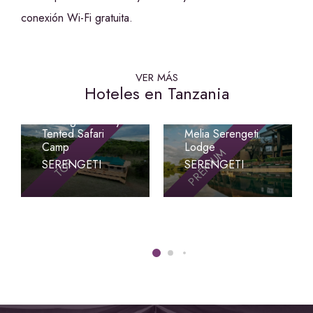
conexión Wi-Fi gratuita.
VER MÁS
Hoteles en Tanzania
Signature
Serengeti Luxury
Tented Safari
Melia Serengeti
Camp
Lodge
PREMIUM
TOP
SERENGETI
SERENGETI