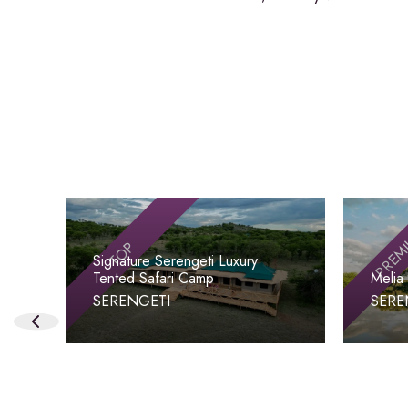
PREM
TOP
Signature Serengeti Luxury
Tented Safari Camp
Melia
SERENGETI
SERE