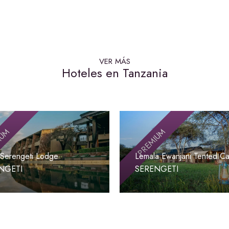
VER MÁS
Hoteles en Tanzania
IUM
PREMIUM
 Serengeti Lodge
Lemala Ewanjani Tented C
NGETI
SERENGETI