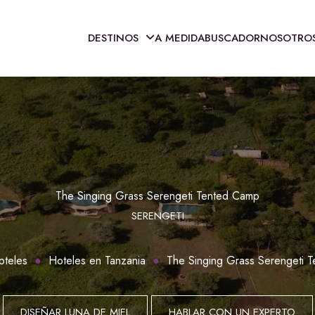
DESTINOS
A MEDIDA
BUSCADOR
NOSOTRO
The Singing Grass Serengeti Tented Camp
SERENGETI
oteles
Hoteles en Tanzania
The Singing Grass Serengeti 
DISEÑAR LUNA DE MIEL
HABLAR CON UN EXPERTO