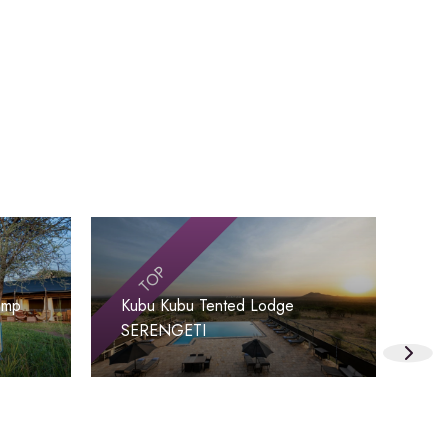
TOP
amp
Kubu Kubu Tented Lodge
Ser
SERENGETI
SE