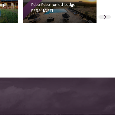
amp
Kubu Kubu Tented Lodge
Ser
SERENGETI
SE