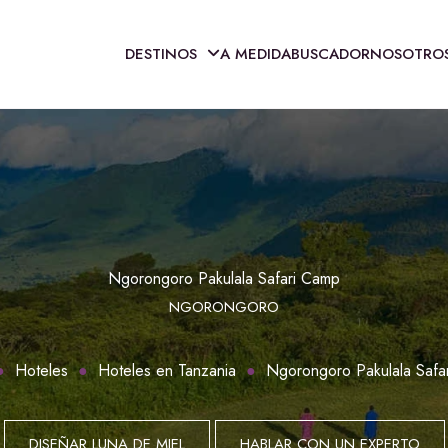
DESTINOS
A MEDIDA
BUSCADOR
NOSOTRO
Ngorongoro Pakulala Safari Camp
NGORONGORO
Hoteles
Hoteles en Tanzania
Ngorongoro Pakulala Safa
DISEÑAR LUNA DE MIEL
HABLAR CON UN EXPERTO