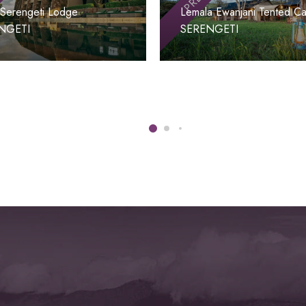
 Serengeti Lodge
Lemala Ewanjani Tented C
NGETI
SERENGETI