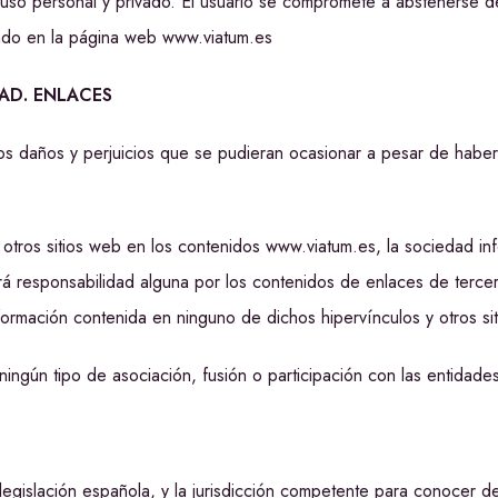
uso personal y privado. El usuario se compromete a abstenerse de s
lado en la página web www.viatum.es
DAD. ENLACES
s daños y perjuicios que se pudieran ocasionar a pesar de haber
a otros sitios web en los contenidos www.viatum.es, la sociedad 
á responsabilidad alguna por los contenidos de enlaces de terceros
nformación contenida en ninguno de dichos hipervínculos y otros sit
ningún tipo de asociación, fusión o participación con las entidade
la legislación española, y la jurisdicción competente para conocer