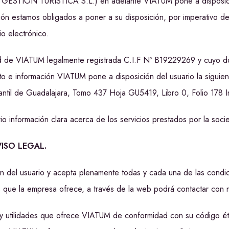
GESTION TURISTICA S.L.) en adelante VIATUM pone a disposición
ón estamos obligados a poner a su disposición, por imperativo de
o electrónico.
dad de VIATUM legalmente registrada C.I.F Nº B19229269 y cuyo do
o e información VIATUM pone a disposición del usuario la siguien
cantil de Guadalajara, Tomo 437 Hoja GU5419, Libro 0, Folio 178 In
rio información clara acerca de los servicios prestados por la soc
VISO LEGAL.
ón del usuario y acepta plenamente todas y cada una de las condic
s que la empresa ofrece, a través de la web podrá contactar con n
y utilidades que ofrece VIATUM de conformidad con su código ético