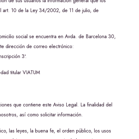
 de sus usuarios la información general que los
l art. 10 de la Ley 34/2002, de 11 de julio, de
micilio social se encuentra en Avda. de Barcelona 30,
te dirección de correo electrónico:
scripción 3ª.
iedad titular VIATUM
iones que contiene este Aviso Legal. La finalidad del
osotros, así como solicitar información.
, las leyes, la buena fe, el orden público, los usos