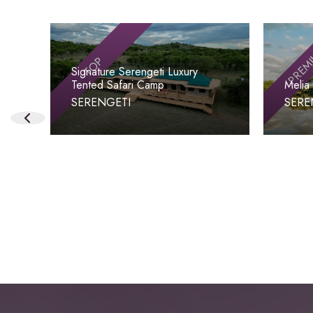
PREM
TOP
Signature Serengeti Luxury
Tented Safari Camp
Melia
SERENGETI
SERE