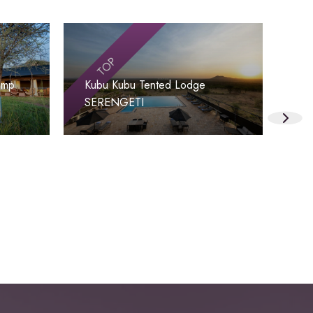
TOP
amp
Kubu Kubu Tented Lodge
Ser
SERENGETI
SE