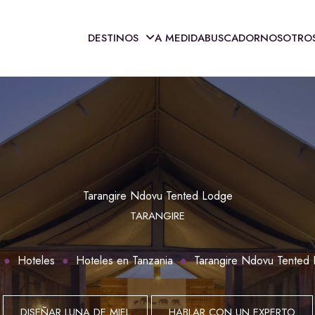
DESTINOS
A MEDIDA
BUSCADOR
NOSOTRO
Tarangire Ndovu Tented Lodge
TARANGIRE
Hoteles
Hoteles en Tanzania
Tarangire Ndovu Tented
DISEÑAR LUNA DE MIEL
HABLAR CON UN EXPERTO