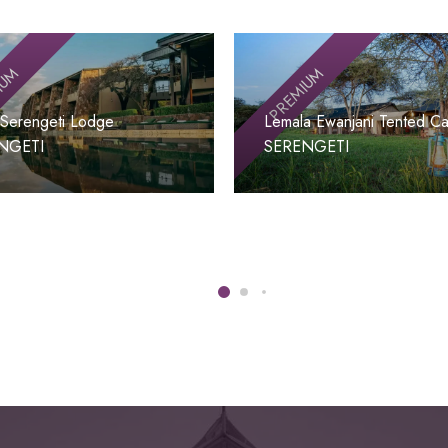
IUM
PREMIUM
 Serengeti Lodge
Lemala Ewanjani Tented C
NGETI
SERENGETI