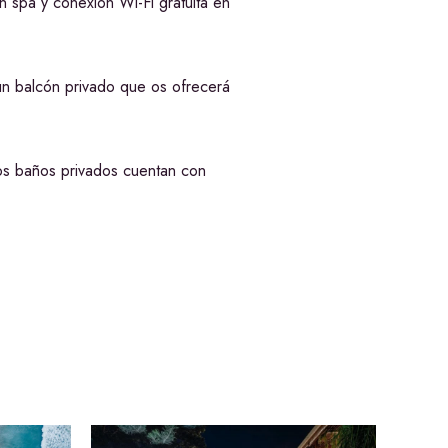
un spa y conexión Wi-Fi gratuita en
un balcón privado que os ofrecerá
Los baños privados cuentan con