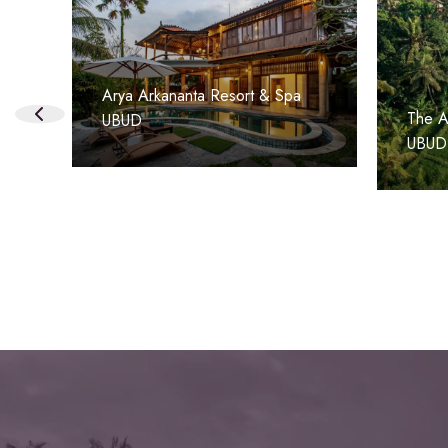
Arya Arkananta Resort & Spa
The Ar
UBUD
UBUD