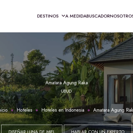
DESTINOS
A MEDIDA
BUSCADOR
NOSOTRO
Amatara Agung Raka
UBUD
nicio
Hoteles
Hoteles en Indonesia
Amatara Agung Ra
DISEÑAR LUNA DE MIEL
HABLAR CON UN EXPERTO