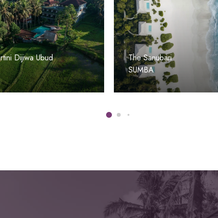
tini Dijiwa Ubud
The Sanubari
SUMBA