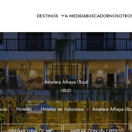
DESTINOS
A MEDIDA
BUSCADOR
NOSOTRO
Amatara Athaya Ubud
UBUD
nicio
Hoteles
Hoteles en Indonesia
Amatara Athaya Ub
DISEÑAR LUNA DE MIEL
HABLAR CON UN EXPERTO