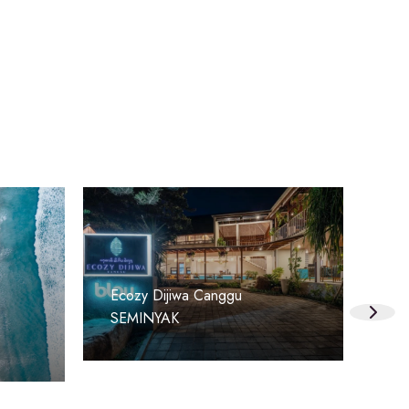
Ka
Ecozy Dijiwa Canggu
SE
SEMINYAK