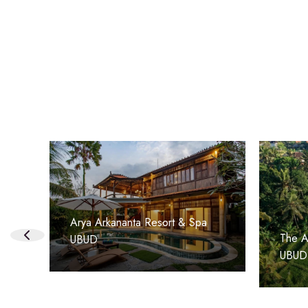
Arya Arkananta Resort & Spa
The Ar
UBUD
UBUD