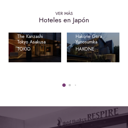
VER MÁS
Hoteles en Japón
Laforet Club
The Kanzashi
Hakone Gora
Tokyo Asakusa
Yunosumika
TOKIO
HAKONE